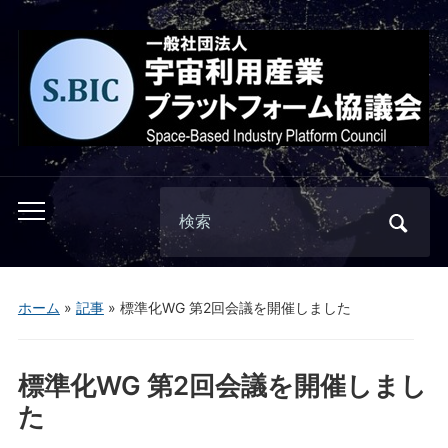
Search
Toggle
for:
mobile
menu
ホーム
»
記事
»
標準化WG 第2回会議を開催しました
標準化WG 第2回会議を開催しまし
た