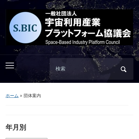
Search
Toggle
for:
mobile
menu
ホーム
»
団体案内
年月別