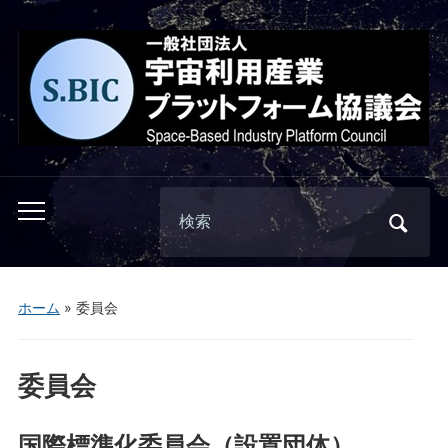
Search
Toggle
for:
mobile
menu
ホーム
»
委員会
委員会
国際標準化委員会（設置団体）