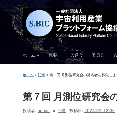
ホーム
概要
入退会
委員会
ホーム
»
記事
»
第７回 月測位研究会の発表者を募集しま
第７回 月測位研究会
投稿者:
admin
in
記事
投稿日:
2024年2月27日