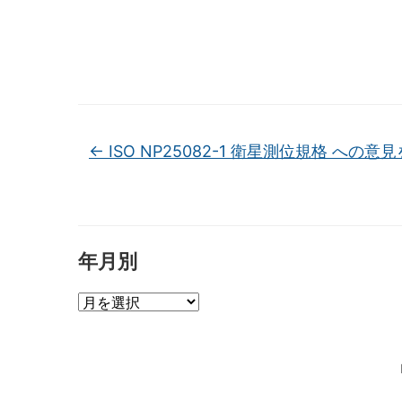
←
ISO NP25082-1 衛星測位規格 への
年月別
年
月
別